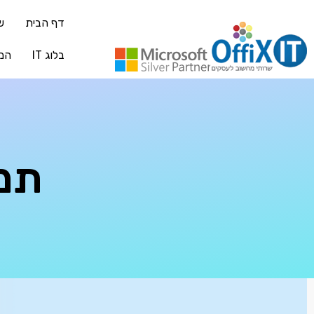
דף הבית
ש
בלוג IT
המ
תמ