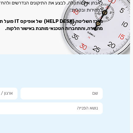
לאבחן את התקלה
,
לבצע את התיקונים הנדרשים ולהחז
במהירות ובקלות
.
מרכז השליטה ׁ(HELP DESK)
של אופיקס
מחמירה, והתחברות הטכנאי מותנת באישור הלקוח.