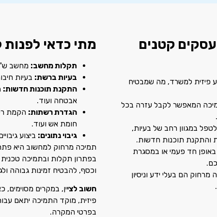
עסקים קטנים
מתי כדאי לפנות 
תקלות מחשב
:
מחשב ש"
בעיות ברשת
:
בעיות חיבו
יע פיזית למשרד
,
מה שמבטיח
התקנת תוכנות חדשות
:
ה
אבטחה ועוד
.
מיכה המאפשר לקבל עזרה בכל
הגדרת רשתות
:
הקמת רש
חומת אש ועוד
.
פל במגוון רחב של בעיות
,
גיבוי נתונים
:
ביצוע גיבוי
 והתקנת תוכנות חדשות
.
תמיכה מרחוק למחשוב היא פתרון י
באופן חד פעמי או במסגרת
בפתרון תקלות ובתמיכה טכנית
כם
.
וכסף
,
להבטיח זמינות גבוהה ול
רחוק הם בעלי ידע וניסיון
.
חשוב לצי
ין, במקרים מסוימים
,
כא
פיזית
,
מוקד התמיכה יתאם עבור
בפרטי המקרה.