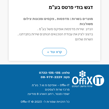
דגש בודי פרטס בע"מ
מוצרים בשרות : מדפסות , פקסים ומכונות צילום
משולבות
הנדון : שירות מדפסות אופיקס משל בע"מ .
ברצוני לציין את עבודת הטכנאים הנותנים שירות בחברתנו ,
השרות שלהם
קרא עוד »
טלפון:
0722-135-135
פקס:
08-979-2229
Offix-IT – אופיקס מ.ש.ל. בע”מ.
מרכז שרות לעסקים
ישפרו סנטר, רחוב האורג 8 מודיעין
כל הזכויות שמורות ל- Offix-IT © 2023