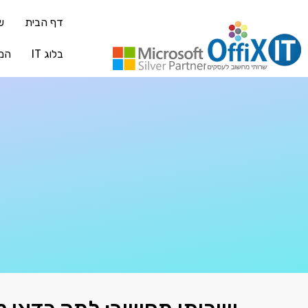
דף הבית
ש
בלוג IT
המ