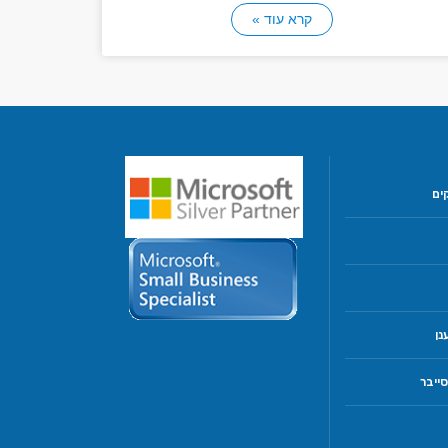
קרא עוד »
ים
נן
ייבר