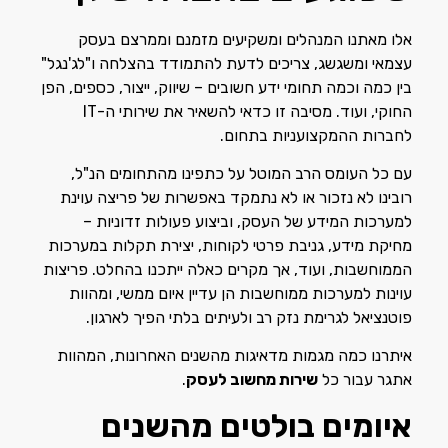
אלו מאתנו המנהלים ומשקיעים מזמנם וממרצם בעסק
עצמאי ומשגשג, צריכים לדעת להתמודד בהצלחה ו"לג'נגל"
בין כמה וכמה תחומי ידע חשובים – שיווק, ייצור, כספים, הפן
החוקי, ועוד. מסיבה זו כדאי להשאיר את שירותי ה-IT
לחברות ההמקצועניות בתחום.
עם כל העומס הרב המוטל על כתפינו מהתחומים הנ"ל,
רובינו לא נזכור או לא נתמקד באפשרות של פריצה עוינת
למערכות המידע של העסק, וביצוע פעולות זדוניות –
מחיקת מידע, גניבת פרטי לקוחות, יצירת תקלות במערכות
הממוחשבות, ועוד, אך מקרים כאלה ייתכנו בהחלט. פריצות
עוינות למערכות ממוחשבות הן עדיין איום ממשי, ומהוות
פוטנציאל לגרימת נזק רב ולעיתים בלתי הפיך לארגון.
איתרנו כמה מגמות מדאיגות מהשנים האחרונות, המהוות
אתגר עבור כל
שירות מחשוב לעסק
.
איומים בולטים מהשנים