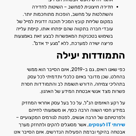
חדירה חיצונית למחשב
– השיטות לחדירה
והשתלטות על מחשב, הופכות מתוחכמות יותר.
במקום שליחת קובץ המכיל תוכנה זדונית למייל של
עובדי חברה בתקווה שהם יפתחו אותו, קיימת עלייה
בשימוש בטכניקות המאפשרות לבצע זאת באמצעות
פריצה ישירה למערכת, ללא "מגע יד אדם".
התמודדות יעילה
כפי שאנו רואים, גם ב-2019, איום הסייבר הוא ממשי
בהחלט, שכן מדובר באיום כלכלי ותדמיתי לכל עסק
בתהליכי צמיחה, הדורש תשומת לב והתמודדות חסרת
פשרות מצד אנשי אבטחת המידע של הארגון.
על רקע האיומים הנ"ל, על כל בעל עסק אחראי המחזיק
במידע חסוי השווה הרבה כסף, או משמעותי לחייהם
ולפרטיותם של הרבה אנשים, לפנות לגורמים המקצועיים –
שירותי
IT
לעסקים
, אשר מסוגלים להקים ולתחזק מערך
אבטחה בהיקף וברמת הפעילות הנדרשים. איום הסייבר אינו