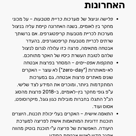
האחרונות
פלישה וניצול של מערכות כריית מטבעות
– על מכוני
מחקר בין לאומיים, בשנה האחרונה קיימת עליה בניצול
מערכות לכריית מטבעות קריפטוגרפים. אם ברשותך
שרתים לכריית מטבעות קריפטוגרפים, בהעדר
אבטחה מתאימה, פרצה כזו עלולה לגרום לניצול
שלהם לטובת העשרת כיסיו של האקר מתוחכם.
מתקפות אפס-ימים
– המסחר בפרצות אבטחה
לא-מאותרות ("zero-day") לא עוצר – האקרים
שונים מאתרים פרצות אבטחה, גם במערכות
המתקדמות ביותר, ומוכרים את המידע לצד שלישי.
ע"פ גופי מחקר בין-לאומיים, ב-2018 פרצות מהסוג
הנ"ל התגלו בחברות מובילות כגון גוגל, מייקרוסופט,
אסוס ועוד.
התאמה אישית
– האקרים בעלי יכולת תכנות, היוצרים
תוכנות זדוניות המותאמות אישית לפריצה למערכת
היעודה. האפשרות של פריצה ע"י תוכנת בוטיק מהווה
אתגר חדש לאנשי אבטחת המידע.