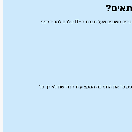
מתאים?
על מנת לבחור גיבוי בענן מותאם לצרכים של העסק, יש כמה פרמטרים חשובים שעל חברת ה-IT שלכם להכיר לפני
נספק לך את התמיכה המקצועית הנדרשת לאורך כל