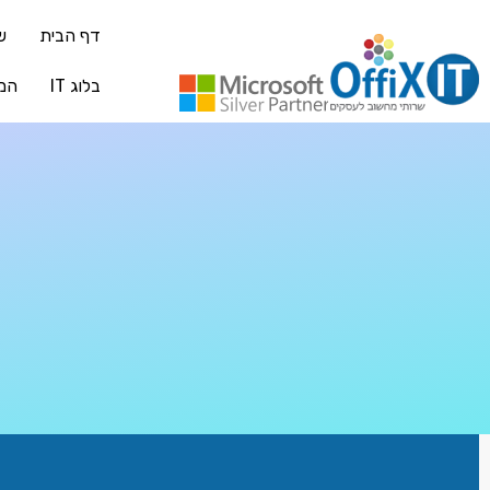
דף הבית
ש
בלוג IT
המ