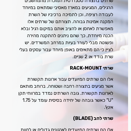
שרתים בתצורה סטנדרטית המוכרת מהמחשבים
הרגילים, המגיעים במארז מאסיבי שמתאים במיוחד
לעבודה רציפה, וכן לתמיכה ברכיביו של השרת
המקנה אמינות גבוהה. תצורתם של שרתים אלו
מאפשרת לאחסן או להציב אותם במיקום רגיל ובלא
הכנה מיוחדת, כך שהם ניתנים להתקנה מהירה
ופשוטה מבלי לעורר בעיות במרחב המשרדים. יש
לציין כי הם מתאימים באופן מיוחד עבור עסקים בעלי
שרת בודד או 2 שניים.
שרתי RACK-MOUNT
אלו הם שרתים המיועדים עבור ארונות תקשורת
אשר מגיעים בתצורה רחבה ושטוחה, ברוחב מותאם
לארונות תקשורת. גובה השרתים נמדד במרווחי תקן
"U" כאשר גובהה של יחידה בסיסית עומד על 1.75
אינץ'.
שרתי להב (BLADE)
אלו הם שרתים המיועדים לארגונים גדולים או לחוות